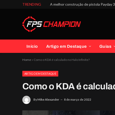
TRENDING
A melhor construção de pistola Payday 3 
Início
Artigo em Destaque
Guias
Home
»
Como o KDA é calculado no Halo Infinite?
ARTIGO EM DESTAQUE
Como o KDA é calculad
By
Mike Alexander
8 de março de 2022