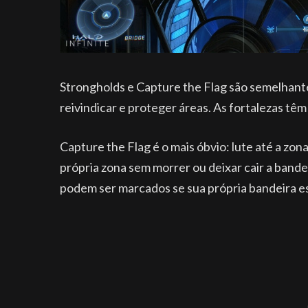
Strongholds e Capture the Flag são semelhant
reivindicar e proteger áreas. As fortalezas tê
Capture the Flag é o mais óbvio: lute até a zon
própria zona sem morrer ou deixar cair a bande
podem ser marcados se sua própria bandeira es