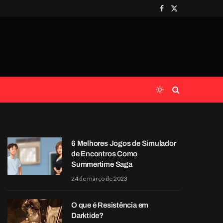
Facebook
X
(Twitter)
6 Melhores Jogos de Simulador
de Encontros Como
Summertime Saga
24 de março de 2023
O que é Resistência em
Darktide?