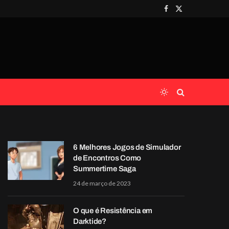
Facebook
X
(Twitter)
6 Melhores Jogos de Simulador
de Encontros Como
Summertime Saga
24 de março de 2023
O que é Resistência em
Darktide?