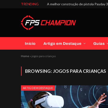
TRENDING
A melhor construção de pistola Payday 3 
Início
Artigo em Destaque
Guias
Home
»
jogos para crianças
BROWSING:
JOGOS PARA CRIANÇAS
ARTIGO EM DESTAQUE