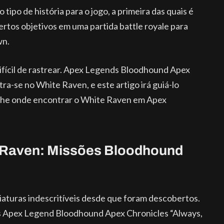
po de história para o jogo, a primeira das quais é
rtos objetivos em uma partida battle royale para
wn.
fícil de rastrear. Apex Legends Bloodhound Apex
-se no White Raven, e este artigo irá guiá-lo
-lhe onde encontrar o White Raven em Apex
 Raven: Missões Bloodhound
turas indescritíveis desde que foram descobertos.
os Apex Legend Bloodhound Apex Chronicles “Always,