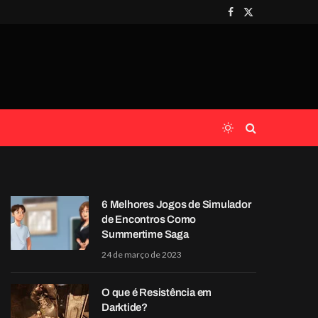
Facebook
X
(Twitter)
6 Melhores Jogos de Simulador
de Encontros Como
Summertime Saga
24 de março de 2023
O que é Resistência em
Darktide?