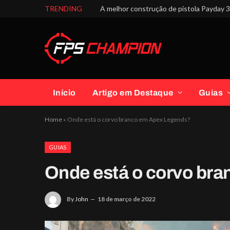
TRENDING
A melhor construção de pistola Payday 3 
Início
Artigo em Destaque
Guias
Home
»
Onde está o corvo branco em Apex Legends?
GUIAS
Onde está o corvo br
By
John
18 de março de 2022