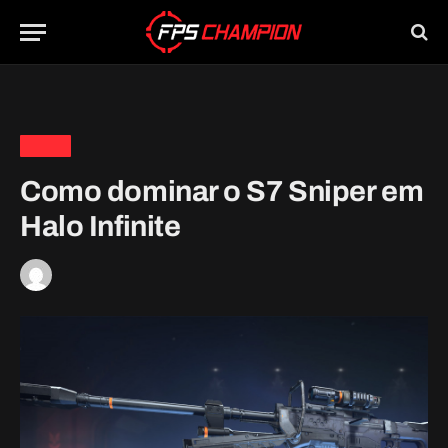
Home
»
Como dominar o S7 Sniper em Halo Infinite
GUIAS
Como dominar o S7 Sniper em
Halo Infinite
By
John
14 de maio de 2022