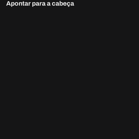
alguns tiros rápidos na cabeça.
Derrubar Veículos Aéreos
Muitos veículos aéreos no jogo têm muito pouca saúde,
tornando-os fáceis de derrubar ao focar o fogo neles. No
entanto, se você perceber que sua equipe não está lidando