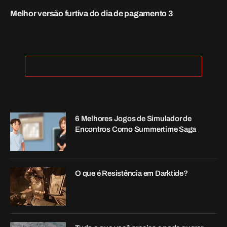
Tudo o que você precisa e pode querer
saber sobre a prisão abandonada em
Skyrim
8 de maio de 2023
Follow Us
Facebook
Twitter
Recent Posts
A melhor construção de pistola Payday 3
para verdadeiros pistoleiros
3 de outubro de 2023