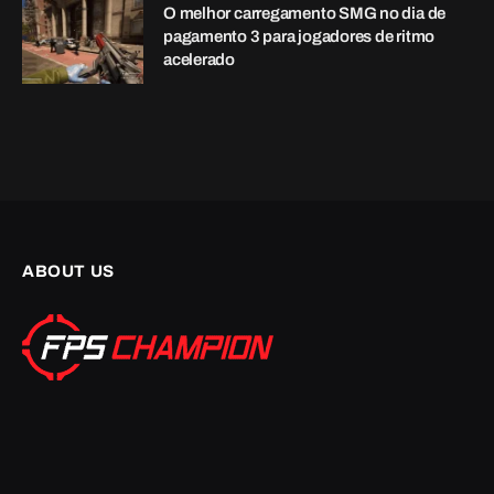
Email Us: contact[@]fpschampion.com
CATEGORIES
Artigo em Destaque
(431)
Avaliações
(77)
Avaliações de hardware
(7)
Críticas de pele
(52)
Resenhas de jogos
(12)
Guias
(257)
Não categorizado
(2)
Notícias
(22)
eSports
(2)