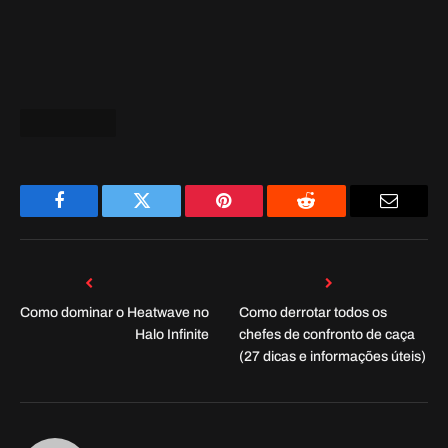
John
Website
John has been playing video games for almost 30
years. From the days of Sim Ant until now, he's
been a fan of just about all genres of video games,
including FPS games. He has taken on reporting on
new and old games as a passion project and really
just enjoys being able to inform and guide other
like-minded players.
Related
Posts