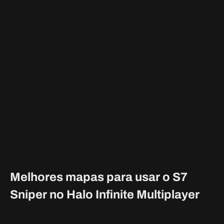
Ele tem duas opções de zoom diferentes e pode penetrar
nos espartanos, mas não possui usos de nicho. O S7 Sniper é
a arma perfeita para derrubar seus alvos à distância o mais
rápido possível.
Melhores mapas para usar o S7
Sniper no Halo Infinite Multiplayer
Com sua taxa de disparo rápida e dano severo, esta arma
funciona bem em qualquer alcance. Funciona muito bem
mesmo de perto, se você conseguir acertar seus escopos.
Mas para realmente tirar o máximo proveito desta arma,
mapas maiores com pontos altos são o caminho a percorrer.