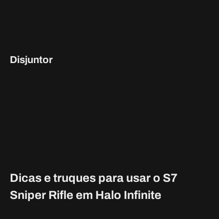
entanto, o mapa tem algumas construções móveis em
algumas áreas do mapa que podem causar alguns
problemas.
Dicas e truques para usar o S7
Sniper Rifle em Halo Infinite
Apontar para a cabeça
Claro, essa é uma dica básica, mas também é essencial. O S7
Sniper é uma matança de um tiro com tiros na cabeça. Com
apenas quatro rodadas em uma revista e duas revistas no
total, você quer fazer valer seus tiros. Sempre aponte para a
cabeça. Mesmo que você erre da primeira vez, tente
novamente. O S7 Sniper tem uma taxa de tiro decente e
pouco ou nenhum bloom, então não tenha medo de disparar