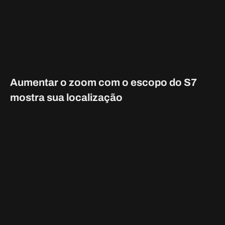
está olhando para o zoom enquanto usa a arma. Isso
também é verdade para outros jogadores. Se você vir uma
luz brilhante, tente danificar o inimigo e derrubá-lo do
zoom.
Considerações finais sobre o uso
do S7 Sniper em Halo Infinite
Resumindo, o S7 Sniper é uma das
maiores armas do Halo
Infinite
devido ao seu poder absoluto e à capacidade de se
encaixar em quase todas as situações. Esta arma funciona
bem em todos os alcances, uma vez que você aprende a usar
sem escopo. Também funciona muito bem como uma arma
de suporte de longo alcance. Contanto que você acerte um
espartano inimigo, seus escudos serão feitos para seus
companheiros acabarem com eles com um tiro na cabeça