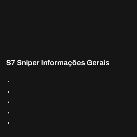
Vamos falar sobre as dicas gerais do S7 Sniper e em quais
mapas ele funciona melhor.
S7 Sniper Informações Gerais
Fabricante:
Misriah Armory, UNSC
Tipo de Munição:
Cinética
Tamanho da revista: 4
Cadência de Tiro:
Semiautomática
Time To Kill (Multiplayer):
One-Shot (Headshot), 2
Shots (Corpo)
O S7 Sniper em Halo Infinite é uma ótima arma versátil para
qualquer situação. É semi-automático com uma taxa de tiro