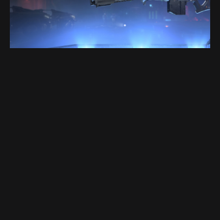
Source: Image of the S7 Sniper Captured In-Game from Halo Infinite
Desde o lançamento do Halo original em 2001, apenas
algumas armas se tornaram um item básico e tiveram pouca
ou nenhuma mudança. Com a série Halo tendo pouco mais
de 20 anos, vimos muitas armas novas e algumas trocaram
armas mais antigas nos jogos recentes. No entanto, o S7
Sniper permaneceu o mesmo em todos os jogos de Halo,
incluindo Halo Infinite. Tecnicamente, com algumas
novidades na série, o atirador ganha modelo e nome
atualizados, mas é praticamente o mesmo de sempre.
E com razão, o S7 Sniper é um item básico da franquia;