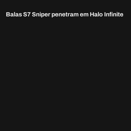
Aumentar o zoom com o escopo do S7
mostra sua localização
Com a maioria das armas com mira, incluindo o Shock Rifle
e o S7 Sniper, os jogadores verão um reflexo de lente
gigante onde você está quando aumentar o zoom. O S7
Sniper terá uma luz branca brilhante para indicar que você