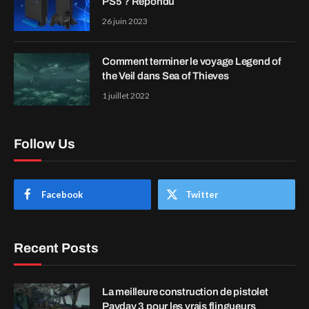
PS5 ? Répondu
26 juin 2023
Comment terminer le voyage Legend of
the Veil dans Sea of Thieves
1 juillet 2022
Follow Us
Facebook
Twitter
Recent Posts
La meilleure construction de pistolet
Payday 3 pour les vrais flingueurs