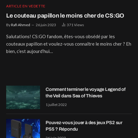
ARTICLE EN VEDETTE
Le couteau papillon le moins cher de CS:GO
By
Rafi Ahmed
26 juin 2023
371
Views
Salutations! CS:GO fandom, êtes-vous obsédé par les
couteaux papillon et voulez-vous connaître le moins cher ? Eh
bien, c’est aujourd’hui…
Comment terminer le voyage Legend of
the Veil dans Sea of Thieves
1 juillet 2022
Pouvez-vous jouer à des jeux PS2 sur
PS5 ? Répondu
26 juin 2023