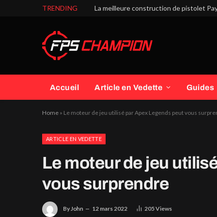
TRENDING
La meilleure construction de pistolet Pay
Accueil
Article en Vedette
Guides
Home
»
Le moteur de jeu utilisé par Apex Legends peut vous surpr
ARTICLE EN VEDETTE
Le moteur de jeu utili
vous surprendre
By
John
12 mars 2022
205
Views