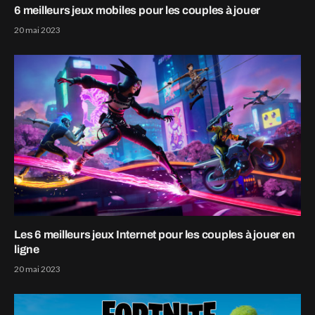
6 meilleurs jeux mobiles pour les couples à jouer
20 mai 2023
Les 6 meilleurs jeux Internet pour les couples à jouer en
ligne
20 mai 2023