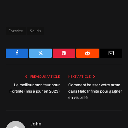
Fortnite
Souris
Facebook
Twitter
Pinterest
Reddit
Email
PREVIOUS ARTICLE
NEXT ARTICLE
Le meilleur moniteur pour
Comment baisser votre arme
Fortnite (mis à jour en 2023)
dans Halo Infinite pour gagner
en visibilité
John