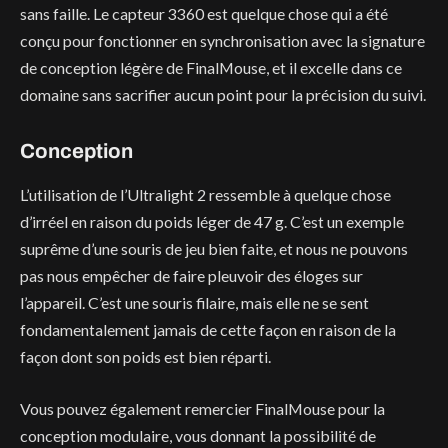
sans faille. Le capteur 3360 est quelque chose qui a été
conçu pour fonctionner en synchronisation avec la signature
de conception légère de FinalMouse, et il excelle dans ce
domaine sans sacrifier aucun point pour la précision du suivi.
Conception
L’utilisation de l’Ultralight 2 ressemble à quelque chose
d’irréel en raison du poids léger de 47 g. C’est un exemple
suprême d’une souris de jeu bien faite, et nous ne pouvons
pas nous empêcher de faire pleuvoir des éloges sur
l’appareil. C’est une souris filaire, mais elle ne se sent
fondamentalement jamais de cette façon en raison de la
façon dont son poids est bien réparti.
Vous pouvez également remercier FinalMouse pour la
conception modulaire, vous donnant la possibilité de