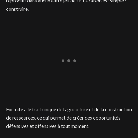
reproduit dans aucun autre jeu de tir. La raison est simple :
construire.
Fortnite a le trait unique de l’agriculture et de la construction
de ressources, ce qui permet de créer des opportunités
défensives et offensives à tout moment.