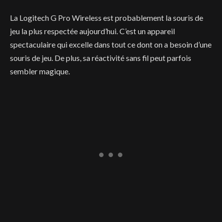
La Logitech G Pro Wireless est probablement la souris de
jeu la plus respectée aujourd’hui. C’est un appareil
spectaculaire qui excelle dans tout ce dont on a besoin d’une
souris de jeu. De plus, sa réactivité sans fil peut parfois
sembler magique.