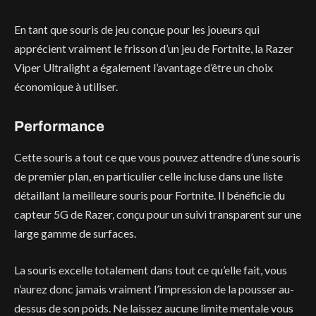
En tant que souris de jeu conçue pour les joueurs qui
apprécient vraiment le frisson d’un jeu de Fortnite, la Razer
Viper Ultralight a également l’avantage d’être un choix
économique à utiliser.
Performance
Cette souris a tout ce que vous pouvez attendre d’une souris
de premier plan, en particulier celle incluse dans une liste
détaillant la meilleure souris pour Fortnite. Il bénéficie du
capteur 5G de Razer, conçu pour un suivi transparent sur une
large gamme de surfaces.
La souris excelle totalement dans tout ce qu’elle fait, vous
n’aurez donc jamais vraiment l’impression de la pousser au-
dessus de son poids. Ne laissez aucune limite mentale vous