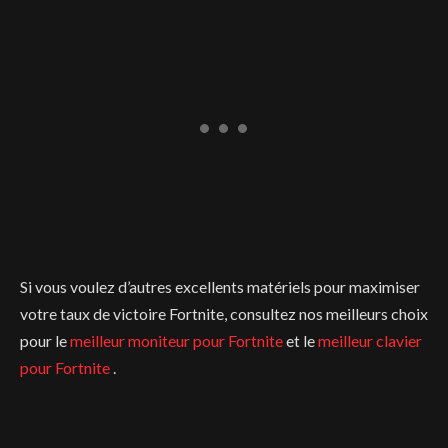
Si vous voulez d’autres excellents matériels pour maximiser
votre taux de victoire Fortnite, consultez nos meilleurs choix
pour le
meilleur moniteur pour Fortnite
et le
meilleur clavier
pour Fortnite
.