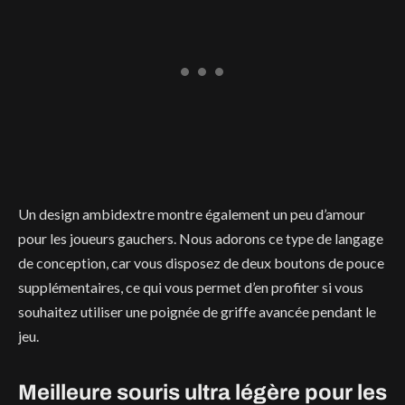
Un design ambidextre montre également un peu d’amour
pour les joueurs gauchers. Nous adorons ce type de langage
de conception, car vous disposez de deux boutons de pouce
supplémentaires, ce qui vous permet d’en profiter si vous
souhaitez utiliser une poignée de griffe avancée pendant le
jeu.
Meilleure souris ultra légère pour les