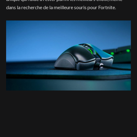
dans la recherche de la meilleure souris pour Fortnite.