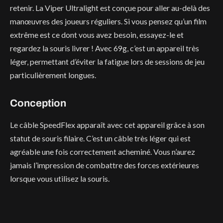
retenir. La Viper Ultralight est conçue pour aller au-delà des
manœuvres des joueurs réguliers. Si vous pensez qu’un film
extrême est ce dont vous avez besoin, essayez-le et
regardez la souris livrer ! Avec 69g, c’est un appareil très
léger, permettant d’éviter la fatigue lors de sessions de jeu
particulièrement longues.
Conception
Le câble SpeedFlex apparaît avec cet appareil grâce à son
statut de souris filaire. C’est un câble très léger qui est
agréable une fois correctement acheminé. Vous n’aurez
jamais l’impression de combattre des forces extérieures
lorsque vous utilisez la souris.