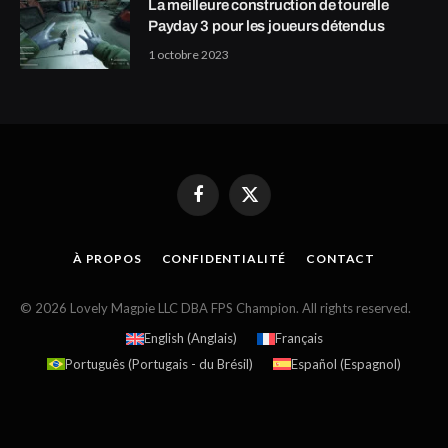
La meilleure construction de tourelle
Payday 3 pour les joueurs détendus
1 octobre 2023
Facebook
X
(Twitter)
À PROPOS
CONFIDENTIALITÉ
CONTACT
© 2026 Lovely Magpie LLC DBA FPS Champion. All rights reserved.
English
(
Anglais
)
Français
Português
(
Portugais - du Brésil
)
Español
(
Espagnol
)