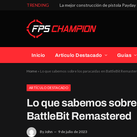
TRENDING
La mejor construcción de pistola Payday 
Inicio
Artículo Destacado
Guías
Home
»
Lo que sabemos sobre los paracaídas en BattleBit Remaste
ARTÍCULO DESTACADO
Lo que sabemos sobre 
BattleBit Remastered
By
John
9 de julio de 2023