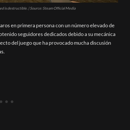
ed is destructible. | Source: Steam Official Media
sparos en primera persona con un número elevado de
 obtenido seguidores dedicados debido a su mecánica
specto del juego que ha provocado mucha discusión
as.