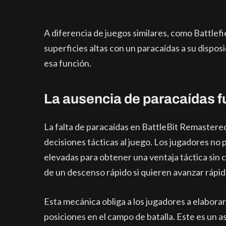
A diferencia de juegos similares, como Battlef
superficies altas con un paracaídas a su dispo
esa función.
La ausencia de paracaídas fu
La falta de paracaídas en BattleBit Remastere
decisiones tácticas al juego. Los jugadores 
elevadas para obtener una ventaja táctica sin
de un descenso rápido si quieren avanzar rápi
Esta mecánica obliga a los jugadores a elabora
posiciones en el campo de batalla. Este es un