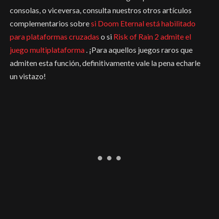
consolas, o viceversa, consulta nuestros otros artículos
complementarios sobre
si Doom Eternal está habilitado
para plataformas cruzadas
o si
Risk of Rain 2 admite el
juego multiplataforma
. ¡Para aquellos juegos raros que
admiten esta función, definitivamente vale la pena echarle
un vistazo!