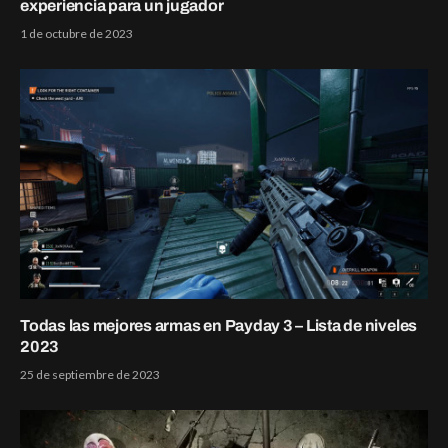
experiencia para un jugador
1 de octubre de 2023
Todas las mejores armas en Payday 3 – Lista de niveles
2023
25 de septiembre de 2023