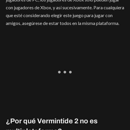
con jugadores de Xbox, y así sucesivamente. Para cualquiera
que esté considerando elegir este juego para jugar con
amigos, asegúrese de estar todos en la misma plataforma.
¿Por qué Vermintide 2 no es