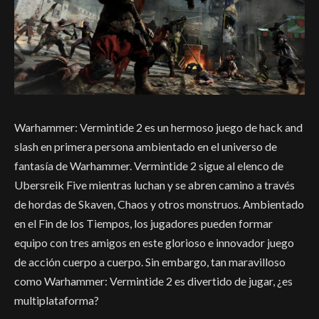
Warhammer: Vermintide 2 es un hermoso juego de hack and
slash en primera persona ambientado en el universo de
fantasía de Warhammer. Vermintide 2 sigue al elenco de
Ubersreik Five mientras luchan y se abren camino a través
de hordas de Skaven, Chaos y otros monstruos. Ambientado
en el Fin de los Tiempos, los jugadores pueden formar
equipo con tres amigos en este glorioso e innovador juego
de acción cuerpo a cuerpo. Sin embargo, tan maravilloso
como Warhammer: Vermintide 2 es divertido de jugar, ¿es
multiplataforma?