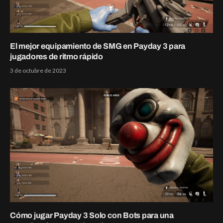
El mejor equipamiento de SMG en Payday 3 para
jugadores de ritmo rápido
3 de octubre de 2023
Cómo jugar Payday 3 Solo con Bots para una