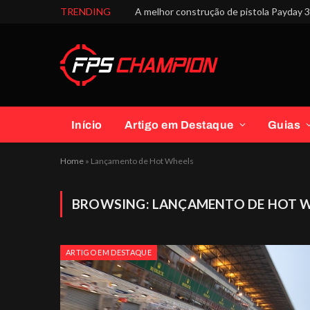
TRENDING
A melhor construção de pistola Payday 3 
Início
Artigo em Destaque
Guias
Home
»
Lançamento de Hot Wheels
BROWSING:
LANÇAMENTO DE HOT 
ARTIGO EM DESTAQUE