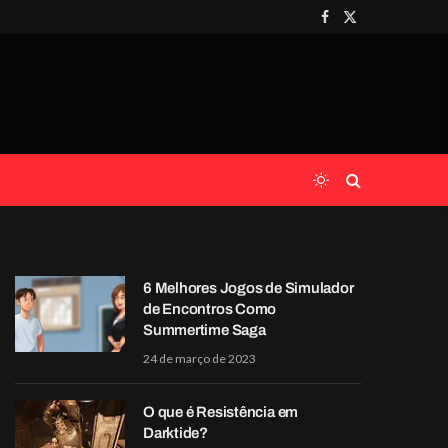
Facebook
X
(Twitter)
6 Melhores Jogos de Simulador
de Encontros Como
Summertime Saga
24 de março de 2023
O que é Resistência em
Darktide?