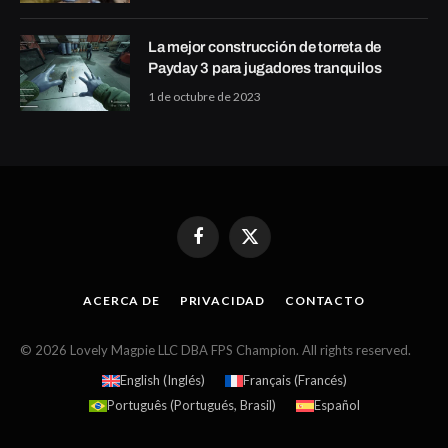
La mejor construcción de torreta de
Payday 3 para jugadores tranquilos
1 de octubre de 2023
Facebook
X
(Twitter)
ACERCA DE
PRIVACIDAD
CONTACTO
© 2026 Lovely Magpie LLC DBA FPS Champion. All rights reserved.
English
(
Inglés
)
Français
(
Francés
)
Português
(
Portugués, Brasil
)
Español